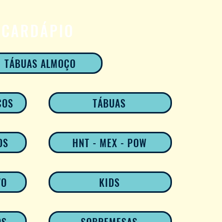
CARDÁPIO
TÁBUAS ALMOÇO
COS
TÁBUAS
DS
HNT - MEX - POW
VO
KIDS
OS
SOBREMESAS