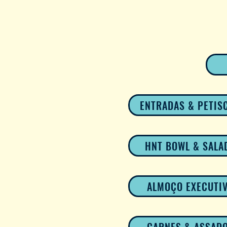
ENTRADAS & PETIS
HNT BOWL & SALA
ALMOÇO EXECUTI
CARNES & ASSAD