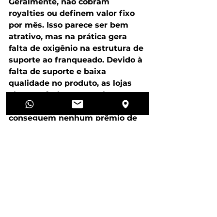
Geralmente, não cobram 
royalties ou definem valor fixo 
por mês. Isso parece ser bem 
atrativo, mas na prática gera 
falta de oxigênio na estrutura de 
suporte ao franqueado. Devido à 
falta de suporte e baixa 
qualidade no produto, as lojas 
abrem e fecham com alta 
velocidade. Por isso, não 
conseguem nenhum prêmio de 
excelência nos principais portais 
do franchising. A não ser 
matérias em mídias ou jornais 
através de assessoria de 
imprensa.
25 anos de experiência 