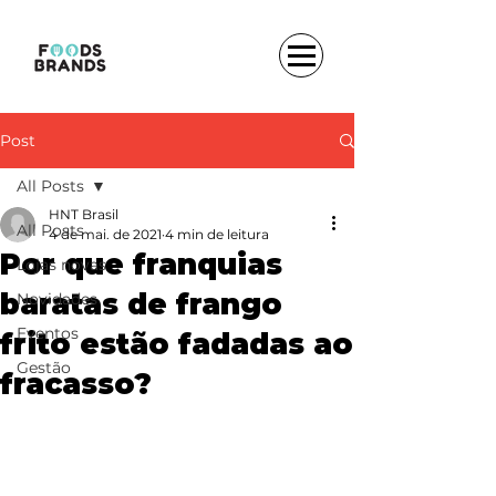
Post
All Posts
HNT Brasil
All Posts
4 de mai. de 2021
4 min de leitura
Por que franquias
Lojas novas
baratas de frango
Novidades
Eventos
frito estão fadadas ao
Gestão
fracasso?