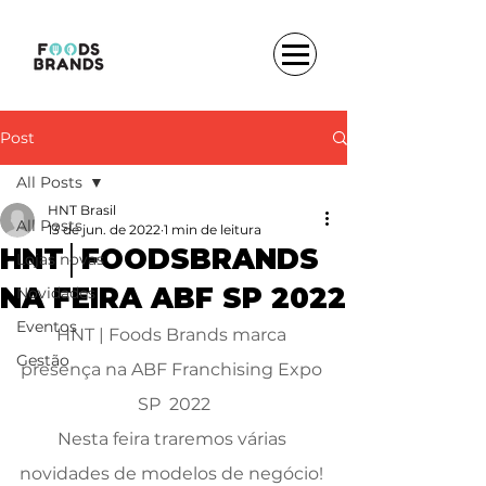
Post
All Posts
HNT Brasil
All Posts
13 de jun. de 2022
1 min de leitura
HNT│FOODSBRANDS
Lojas novas
NA FEIRA ABF SP 2022
Novidades
Eventos
HNT | Foods Brands marca 
Gestão
presença na ABF Franchising Expo 
SP  2022
Nesta feira traremos várias 
novidades de modelos de negócio! 