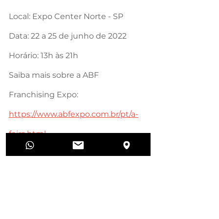
Local: Expo Center Norte - SP
Data: 22 a 25 de junho de 2022
Horário: 13h às 21h
Saiba mais sobre a ABF 
Franchising Expo: 
https://www.abfexpo.com.br/pt/a-
feira.html
Dúvidas? Entre em contato 
conosco através do e-mail: 
comercial@hotntender.com.br
 e 