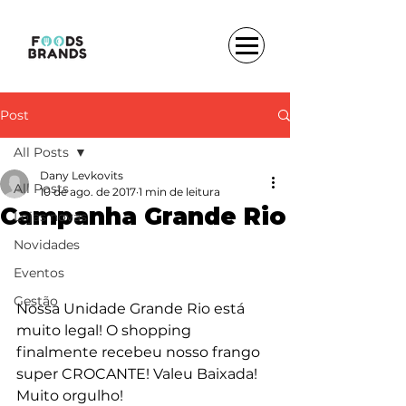
Post
All Posts
Dany Levkovits
All Posts
10 de ago. de 2017
1 min de leitura
Campanha Grande Rio
Lojas novas
Novidades
Eventos
Gestão
Nossa Unidade Grande Rio está 
muito legal! O shopping 
finalmente recebeu nosso frango 
super CROCANTE! Valeu Baixada! 
Muito orgulho!