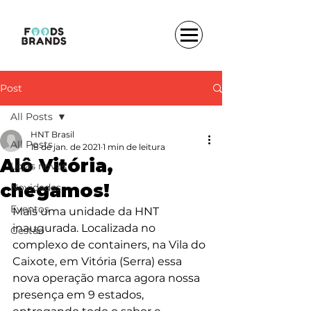
Post
All Posts
HNT Brasil
All Posts
18 de jan. de 2021
1 min de leitura
Alô Vitória,
Lojas novas
chegamos!
Novidades
Eventos
Mais uma unidade da HNT 
inaugurada. Localizada no 
Gestão
complexo de containers, na Vila do 
Caixote, em Vitória (Serra) essa 
nova operação marca agora nossa 
presença em 9 estados, 