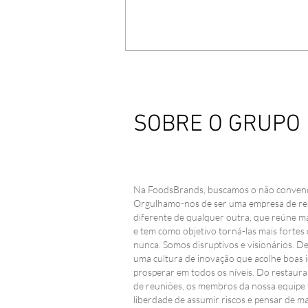
SOBRE O GRUPO
A Foods Brands Marca
Na FoodsBrands, buscamos o não convenc
Presença Na ABF Rio
Orgulhamo-nos de ser uma empresa de re
2023!
diferente de qualquer outra, que reúne m
e tem como objetivo torná-las mais fortes
nunca. Somos disruptivos e visionários. 
uma cultura de inovação que acolhe boas i
prosperar em todos os níveis. Do restaura
de reuniões, os membros da nossa equipe
liberdade de assumir riscos e pensar de m