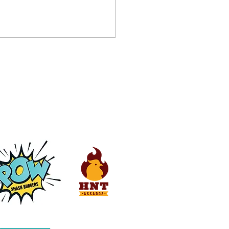
 confirma presença
THE TOWN EM SP