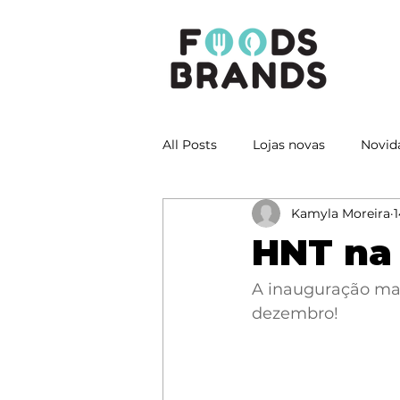
All Posts
Lojas novas
Novid
Kamyla Moreira
1
HNT na 
A inauguração mais
dezembro! 