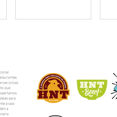
Capturando o Sabor: A
HNT
ional.
Importância de Uma
no 
staurantes
Boa Sessão de Fotos
arcas únicas
para Franquia de
 do que
Despertamos
Restaurante
déias para
nte à sala
 têm a
aneira