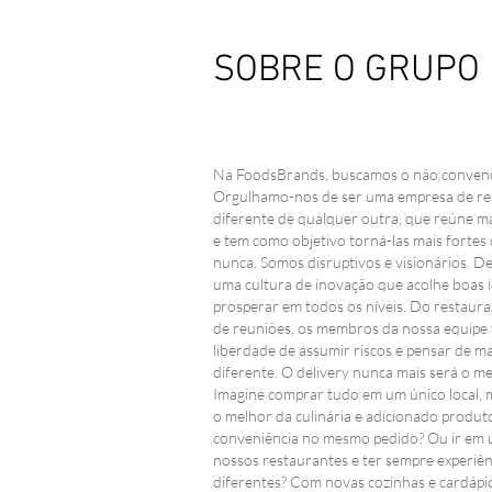
SOBRE O GRUPO
A Foods Brands Marca
Na FoodsBrands, buscamos o não convenc
Presença Na ABF Rio
Orgulhamo-nos de ser uma empresa de re
2023!
diferente de qualquer outra, que reúne m
e tem como objetivo torná-las mais fortes
nunca. Somos disruptivos e visionários. 
uma cultura de inovação que acolhe boas i
prosperar em todos os níveis. Do restaura
de reuniões, os membros da nossa equipe
liberdade de assumir riscos e pensar de m
diferente. O delivery nunca mais será o 
Imagine comprar tudo em um único local,
o melhor da culinária e adicionado produt
conveniência no mesmo pedido? Ou ir em
nossos restaurantes e ter sempre experiên
diferentes? Com novas cozinhas e cardápi