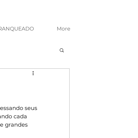
FRANQUEADO
More
ressando seus 
ando cada 
de grandes 