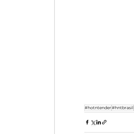
#hotntender
#hntbrasil