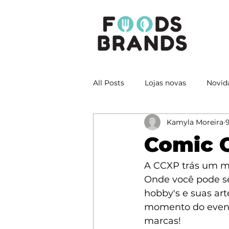
All Posts
Lojas novas
Novid
Kamyla Moreira
9
Comic C
A CCXP trás um m
Onde você pode se
hobby's e suas ar
momento do evento
marcas! 