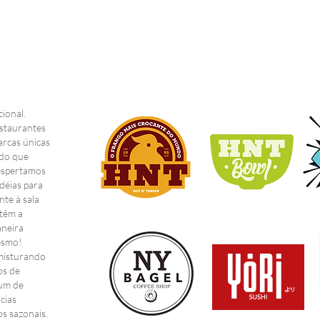
Capturando o Sabor: A
HNT
ional.
Importância de Uma
no 
staurantes
Boa Sessão de Fotos
arcas únicas
para Franquia de
 do que
Despertamos
Restaurante
déias para
nte à sala
 têm a
aneira
mesmo!
 misturando
os de
 um de
cias
os sazonais.