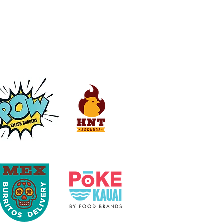
 confirma presença
THE TOWN EM SP