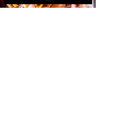
O Bucaneiros
O Bucaneiros Burger foi lançado no mercado
carioca de hamburgueria artesanal com a proposta
de ser uma hamburgueria original, que desafia o
status quo, e que oferece o melhor hamburguer
artesanal da sua vida.
Desde 2024 o grupo
Antaris Foods Brands
Franchising
, operadores da Johnny Rockets no
Brasil e donos da Hot N' Tender, Boulangerie
Carioca, Cuor di Crema, Mex Burritos, NY Bagel, Yori
Sushi, Poke Kauai, Aziz Arabe, BR Kitchen e POW
Burger, com mais de 150 unidades em 11 estados
firmou parceria contribuindo para a sua solidez e
potencial de expansão.
Quero investir