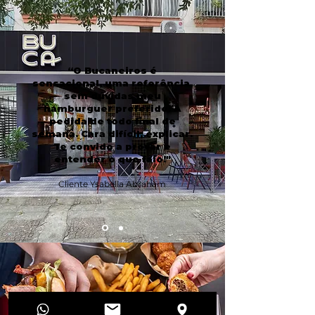
“O Bucaneiros é
sensacional, uma referência,
sem dúvidas meu
hamburguer preferido! A
pedida de todo final de
semana. Cara difícil, explicar.
Te convido a provar e
entender o que falo!"
Cliente Ysabella Abraham