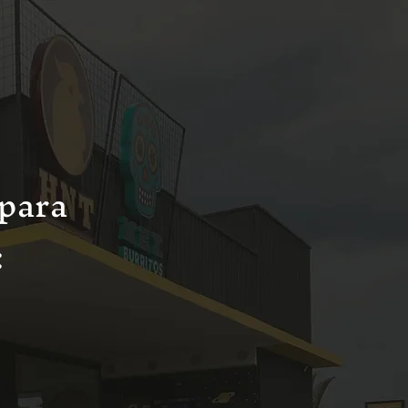
 para
: