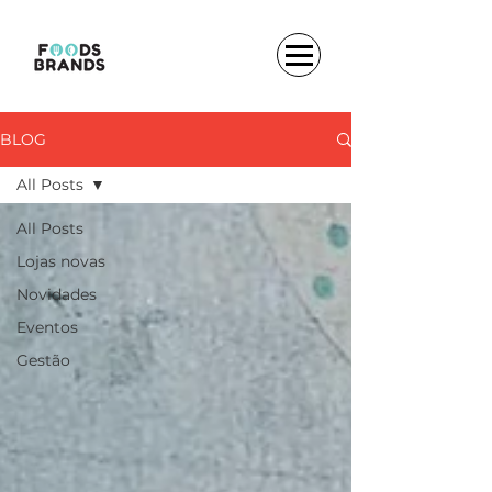
BLOG
All Posts
All Posts
Lojas novas
Novidades
Eventos
Gestão