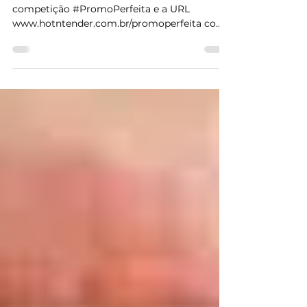
Campanha
#PromoPerfeita
Estaremos iniciando em Setembro a
competição #PromoPerfeita e a URL
www.hotntender.com.br/promoperfeita com
o objetivo de divulgar os...