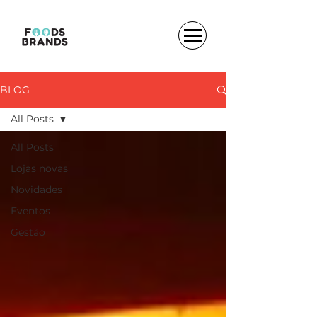
BLOG
All Posts
All Posts
Lojas novas
Novidades
Eventos
Gestão